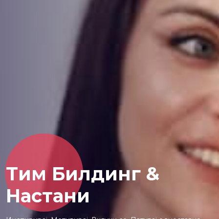
Tим Билдинг &
Настани