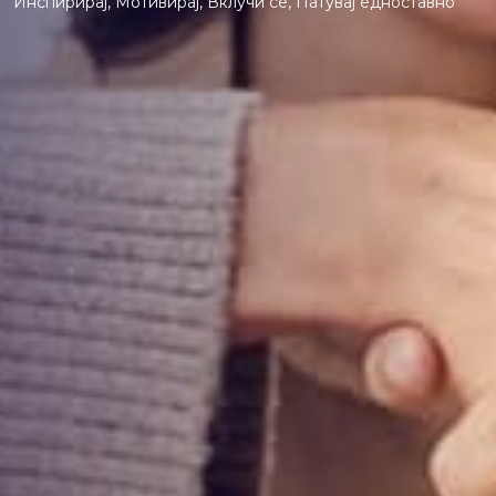
Инспирирај, Мотивирај, Вклучи се, Патувај едноставно