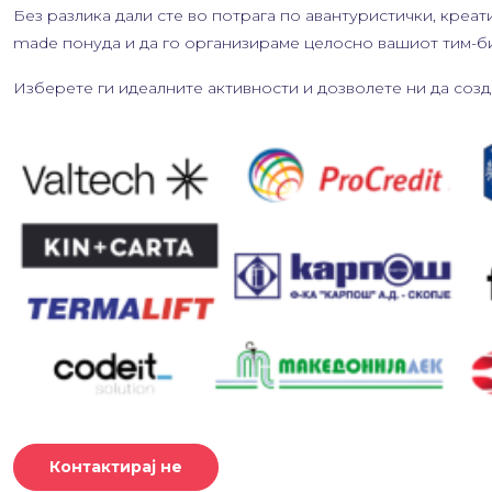
Без разлика дали сте во потрага по авантуристички, креат
made понуда и да го организираме целосно вашиот тим-би
Изберете ги идеалните активности и дозволете ни да соз
Контактирај не