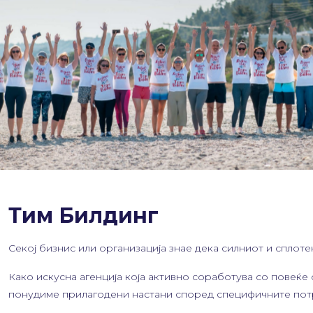
Тим Билдинг
Секој бизнис или организација знае дека силниот и сплоте
Како искусна агенција која активно соработува со повеќе
понудиме прилагодени настани според специфичните потре