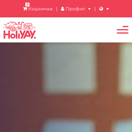
0
Кошничка
|
Профил
|