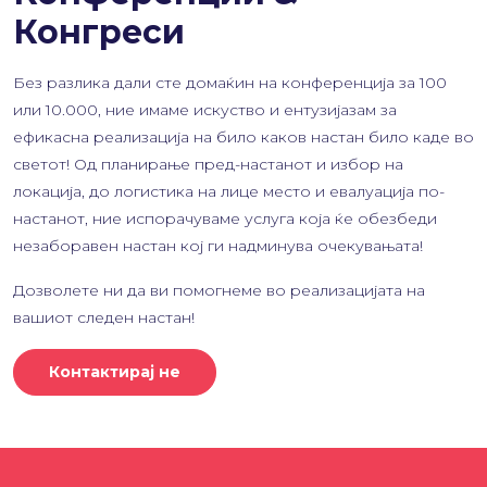
Конгреси
Без разлика дали сте домаќин на конференција за 100
или 10.000, ние имаме искуство и ентузијазам за
ефикасна реализација на било каков настан било каде во
светот! Од планирање пред-настанот и избор на
локација, до логистика на лице место и евалуација по-
настанот, ние испорачуваме услуга која ќе обезбеди
незаборавен настан кој ги надминува очекувањата!
Дозволете ни да ви помогнеме во реализацијата на
вашиот следен настан!
Контактирај не