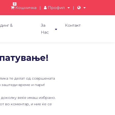
0
Кошничка
|
Профил
|
динг &
За
Контакт
и
Нас
 патување!
ика те делат од совршената
 заштеди време и пари!
л, доколку веќе имаш избрано.
от во коментар, и ние ќе се