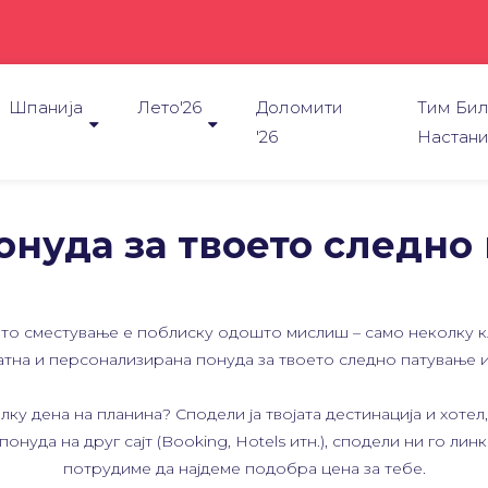
Шпанија
Лето'26
Доломити
Tим Бил
'26
Настан
онуда за твоето следно
о сместување е поблиску одошто мислиш – само неколку кл
атна и персонализирана понуда за твоето следно патување и
ку дена на планина? Сподели ја твојата дестинација и хоте
нуда на друг сајт (Booking, Hotels итн.), сподели ни го линк
потрудиме да најдеме подобра цена за тебе.