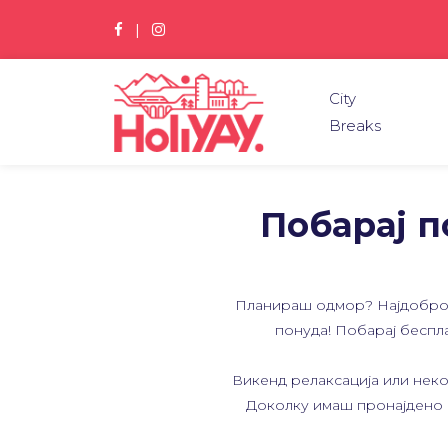
|
City
Breaks
Побарај п
Планираш одмор? Најдоброт
понуда! Побарај беспл
Викенд релаксација или некол
Доколку имаш пронајдено по