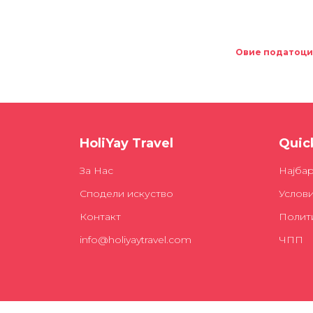
Овие податоци 
HoliYay Travel
Quick
За Нас
Најба
Сподели искуство
Услов
Контакт
Полити
info@holiyaytravel.com
ЧПП