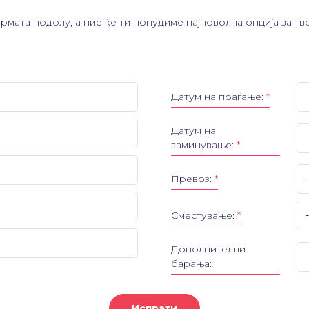
рмата подолу, а ние ќе ти понудиме најповолна опција за тв
Датум на поаѓање:
*
Датум на
заминување:
*
Превоз:
*
Сместување:
*
Дополнителни
барања:
Испрати