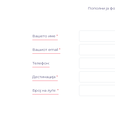
Пополни ја фо
Вашето име
*
Вашиот email
*
Телефон:
Дестинација
*
Број на луѓе:
*