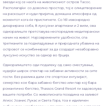
ѕвезди кој се наоѓа на живописниот остров Тасос.
Располагајќи со доволно простор, тој е олицетворение
на раскошот и нуди пријатна, домашна атмосфера од
моментот кога ќе пристигнете. Со 161 извонредно
дизајнирана соба, 8 луксузни апартмани и 2 вили, ова
одморалиште претставува неспоредлив медитерански
начин на живот. Најсовремените удобности, спа
третманите за подмладување и природната убавина на
островот се комбинираат за да создадат незаборавно
луксузно искуство за одмор во Грција.
Одморалиштето оди подалеку од само сместување,
нудејќи широк спектар на забавни активности за сите
гости. Без разлика дали сте спортски ентузијаст,
семејство кое бара забавно бегство или пар кој бара
романтично бегство, Thassos Grand Resort ги задоволува
вашите потреби. Со живописната позадина на заливот
Агиос Јоанис Лукас и Света Гора, тоа е идиличен