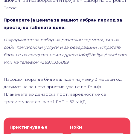
амбиент за незаборавен и пријатен одмор на островот
Тасос.
Проверете ја цената за вашиот избран период за
престој во табелата доле.
Информации за избор на различни термини, тип на
соби, пансионски услуги и за резервации испратете
барање на следната меил адреса info@holiyaytravel.com
или на телефон +38971330089.
Пасошот мора да биде валиден најмалку 3 месеци од
датумот на вашето пристигнување во Грција.
Плаќањата во денарска противвредност ќе се
пресметуваат со курс 1 ЕУР = 62 МКД
Пристигнување
Ноќи