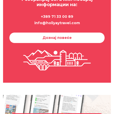
информации на:
+389 71 33 00 89
info@holiyaytravel.com
Дознај повеќе