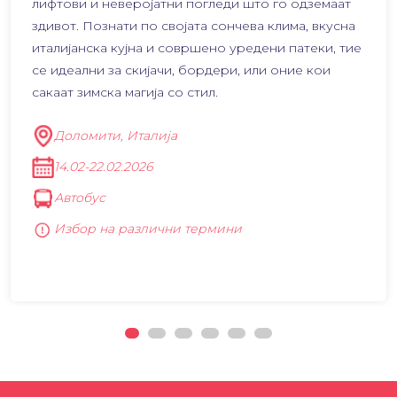
лифтови и неверојатни погледи што го одземаат
здивот. Познати по својата сончева клима, вкусна
италијанска кујна и совршено уредени патеки, тие
се идеални за скијачи, бордери, или оние кои
сакаат зимска магија со стил.
Доломити, Италија
14.02-22.02.2026
Автобус
Избор на различни термини