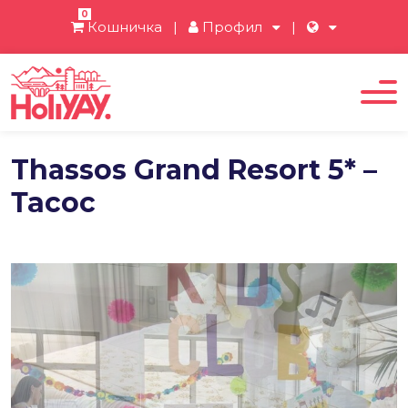
0
Кошничка
|
Профил
|
Thassos Grand Resort 5* –
Тасос