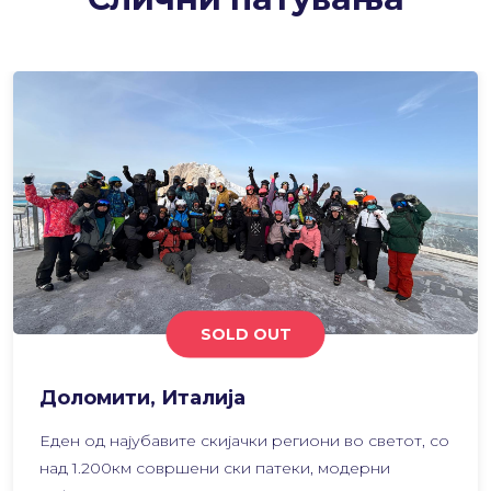
SOLD OUT
Доломити, Италија
Еден од најубавите скијачки региони во светот, со
над 1.200км совршени ски патеки, модерни